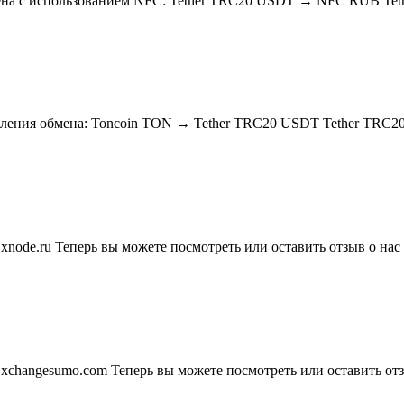
бмена с использованием NFC: Tether TRC20 USDT → NFC RUB 
авления обмена: Toncoin TON → Tether TRC20 USDT Tether TRC
ode.ru Теперь вы можете посмотреть или оставить отзыв о нас 
changesumo.com Теперь вы можете посмотреть или оставить отзы