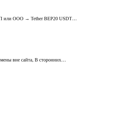
 ИП или ООО → Tether BEP20 USDT…
бмены вне сайта, В сторонних…