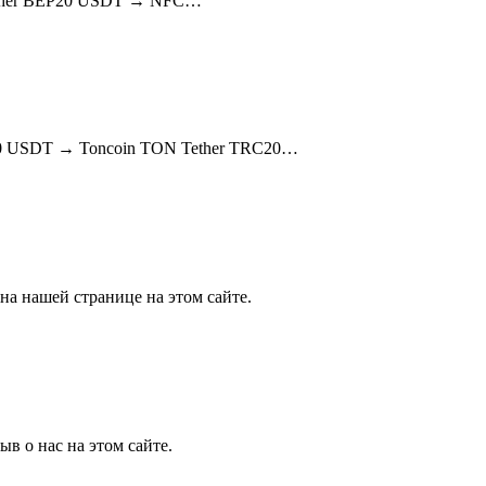
Tether BEP20 USDT → NFC…
20 USDT → Toncoin TON Tether TRC20…
на нашей странице на этом сайте.
в о нас на этом сайте.